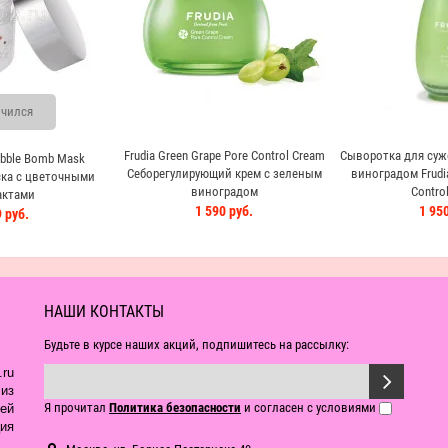
чился
Frudia Green Grape Pore Control Cream
Сыворотка для суж
ubble Bomb Mask
Себорегулирующий крем с зеленым
виноградом Frudia
ка с цветочными
виноградом
Contro
актами
1 590 руб.
1 950
 руб.
НАШИ КОНТАКТЫ
Будьте в курсе наших акций, подпишитесь на рассылку:
ru
из
Я прочитал
Политика безопасности
и согласен с условиями
ей
ия