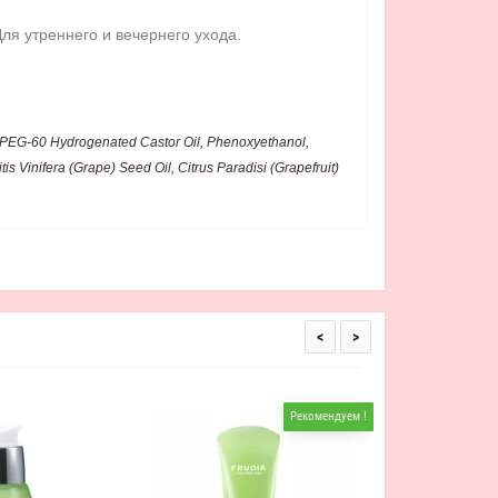
ля утреннего и вечернего ухода.
te, PEG-60 Hydrogenated Castor Oil, Phenoxyethanol,
s Vinifera (Grape) Seed Oil, Citrus Paradisi (Grapefruit)
<
>
Рекомендуем !
Frudia Green Grape
Себорегулирующая
виног