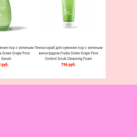
229 
ения пор с зеленым
Пенка-скраб для сужения пор с зеленым
 Green Grape Pore
виноградом Frudia Green Grape Pore
l Serum
Control Scrub Cleansing Foam
 руб.
796 руб.