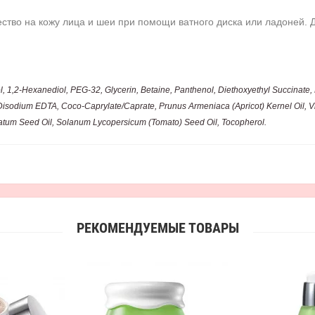
тво на кожу лица и шеи при помощи ватного диска или ладоней. Д
diol, 1,2-Hexanediol, PEG-32, Glycerin, Betaine, Panthenol, Diethoxyethyl Succina
 Disodium EDTA, Coco-Caprylate/Caprate, Prunus Armeniaca (Apricot) Kernel Oil, Viti
natum Seed Oil, Solanum Lycopersicum (Tomato) Seed Oil, Tocopherol.
РЕКОМЕНДУЕМЫЕ ТОВАРЫ