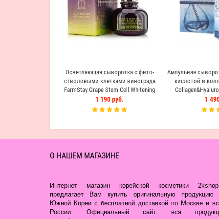
Осветляющая сыворотка с фито-
Ампульная сыворот
стволовыми клетками винограда
кислотой и колл
FarmStay Grape Stem Cell Whitening
Collagen&Hyaluron
Ampoule
Amp
1 190 руб.
1 490
О НАШЕМ МАГАЗИНЕ
Интернет магазин корейской косметики 2kshop.
предлагает Вам купить оригинальную продукцию 
Южной Кореи с бесплатной доставкой по Москве и вс
России. Официальный сайт: вся продукц