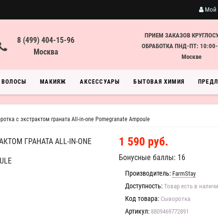
Мой 
ПРИЕМ ЗАКАЗОВ КРУГЛОС
8 (499) 404-15-96
ОБРАБОТКА ПНД-ПТ: 10:00-
Москва
Москве
ВОЛОСЫ
МАКИЯЖ
АКСЕССУАРЫ
БЫТОВАЯ ХИМИЯ
ПРЕД
отка с экстрактом граната All-in-one Pomegranate Ampoule
1 590 руб.
КТОМ ГРАНАТА ALL-IN-ONE
Бонусные баллы: 16
ULE
Производитель:
FarmStay
Доступность:
Товар есть в налич
Код товара:
Сыворотка
Артикул:
8809469772891