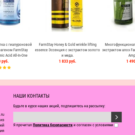
ка с гиалуроновой
FarmStay Honey & Gold wrinkle lifting
Многофункционал
агеном FarmStay
essence Эссенция с экстрактом золото
экстрактом алоэ Farm
ic Acid All-In-One
и меда.
Amp
oule
 руб.
1 833 руб.
1 490
НАШИ КОНТАКТЫ
Будьте в курсе наших акций, подпишитесь на рассылку:
ru
из
Я прочитал
Политика безопасности
и согласен с условиями
ей
ия