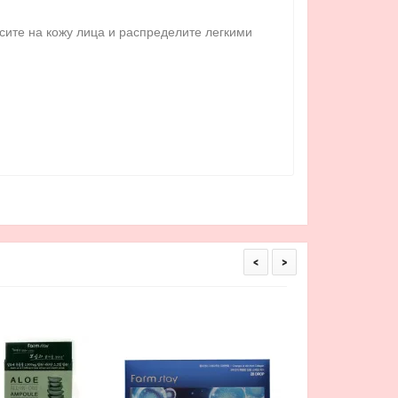
сите на кожу лица и распределите легкими
<
>
Восстанавливающ
лица Vita Tree Revita
Ayo