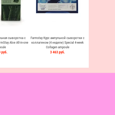
990 
ьная сыворотка с
Farmstay Курс ампульной сыворотки с
Stay Aloe All-in-one
коллагеном (4 недели) Special 4-week
oule
Collagen ampoule
 руб.
3 463 руб.