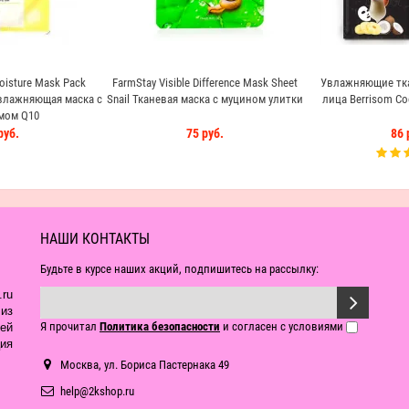
oisture Mask Pack
FarmStay Visible Difference Mask Sheet
Увлажняющие тка
влажняющая маска с
Snail Тканевая маска с муцином улитки
лица Berrisom Coc
мом Q10
руб.
75 руб.
86 
НАШИ КОНТАКТЫ
Будьте в курсе наших акций, подпишитесь на рассылку:
ru
из
Я прочитал
Политика безопасности
и согласен с условиями
ей
ия
Москва, ул. Бориса Пастернака 49
help@2kshop.ru