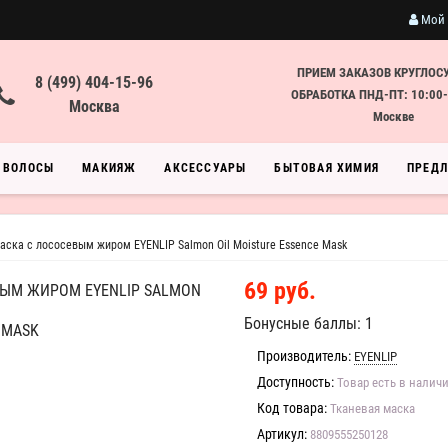
Мой 
ПРИЕМ ЗАКАЗОВ КРУГЛОС
8 (499) 404-15-96
ОБРАБОТКА ПНД-ПТ: 10:00-
Москва
Москве
ВОЛОСЫ
МАКИЯЖ
АКСЕССУАРЫ
БЫТОВАЯ ХИМИЯ
ПРЕД
ска с лососевым жиром EYENLIP Salmon Oil Moisture Essence Mask
69 руб.
ЫМ ЖИРОМ EYENLIP SALMON
Бонусные баллы: 1
 MASK
Производитель:
EYENLIP
Доступность:
Товар есть в налич
Код товара:
Тканевая маска
Артикул:
8809555250128