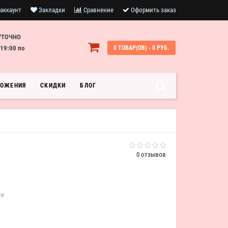
аккаунт
Закладки
Сравнение
Оформить заказ
УТОЧНО
19:00 по
0 ТОВАР(ОВ) - 0 РУБ.
ЛОЖЕНИЯ
СКИДКИ
БЛОГ
0 отзывов
ии