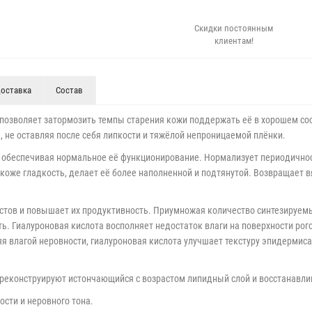
Скидки постоянным
клиентам!
оставка
Состав
озволяет затормозить темпы старения кожи поддержать её в хорошем сост
, не оставляя после себя липкости и тяжёлой непроницаемой плёнки.
, обеспечивая нормальное её функционирование. Нормализует периодичнос
оже гладкость, делает её более наполненной и подтянутой. Возвращает в
тов и повышает их продуктивность. Приумножая количество синтезируемы
ь. Гиалуроновая кислота восполняет недостаток влаги на поверхности рог
 влагой неровности, гиалуроновая кислота улучшает текстуру эпидермиса.
 реконструируют истончающийся с возрастом липидный слой и восстанав
сти и неровного тона.