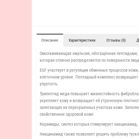
Описание
Характеристики
Отзывы (0)
Д
Омолаживающая эмульсия, обогащённая пептидами, п
которая отлично распределяется по поверхности лица
EGF участвует в регуляции обменных процессов кожи
клеточном уровне. Пептидный комплекс возвращает к
упругость.
Трипептид меди повышает жизнестойкость фиброблас
укрепляет кожу и возвращает ей утраченную плотност
залегающих на пересушенных участках кожи. Заполняя
свойственное здоровой коже.
Керамиды, синтез которых стимулирует ниацинамид,
Ниацинамид также позволяет решить проблему тускло