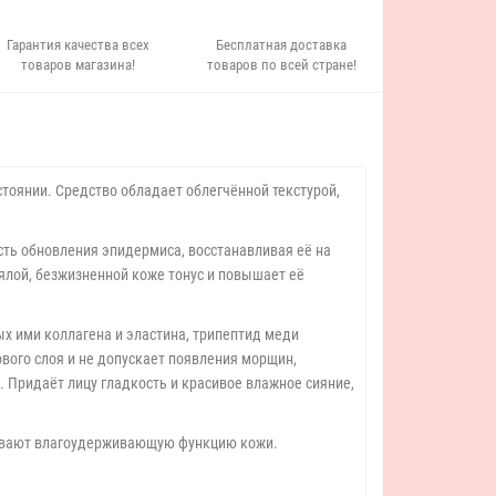
Гарантия качества всех
Бесплатная доставка
товаров магазина!
товаров по всей стране!
оянии. Средство обладает облегчённой текстурой,
ть обновления эпидермиса, восстанавливая её на
ялой, безжизненной коже тонус и повышает её
х ими коллагена и эластина, трипептид меди
ового слоя и не допускает появления морщин,
 Придаёт лицу гладкость и красивое влажное сияние,
ливают влагоудерживающую функцию кожи.