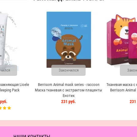
чился
Закончился
Закон
лажняющая Lioele
Berrisom Animal mask series - raccoon
Тканевая маска с
leeping Pack
Маска тканевая с экстрактом плаценты
Berrisom Animal 
Енотик
руб.
231 руб.
231 
НАШИ КОНТАКТЫ