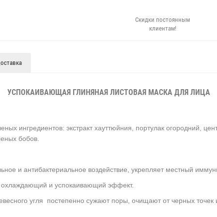
Скидки постоянным
клиентам!
оставка
УСПОКАИВАЮЩАЯ ГЛИНЯНАЯ ЛИСТОВАЯ МАСКА ДЛЯ ЛИЦА
ных ингредиентов: экстракт хауттюйния, портулак огородний, цент
леных бобов.
ьное и антибактериальное воздействие, укрепляет местный иммуни
т охлаждающий и успокаивающий эффект.
весного угля постепенно сужают поры, очищают от черных точек 