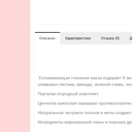
Описание
Характеристики
Отзывы (0)
Д
У
спокаивающая глиняная маска содержит 9 зеле
оливковых листьев, авокадо, зеленой сливы, зе
Портулак огородный осветляет.
Центелла азиатская оказывает противоспалител
Натуральные экстракты полыни и мяты создаю
Ингредиенты марокканской глины и порошок дре