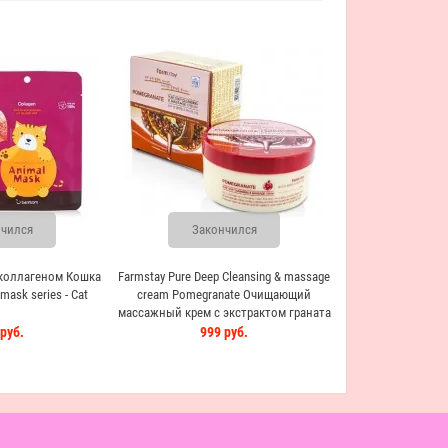
Закон
FarmStay Pure Deep 
cream Snail Очи
крем с экстр
999 
чился
Закончился
 коллагеном Кошка
Farmstay Pure Deep Cleansing & massage
mask series - Cat
cream Pomegranate Очищающий
массажный крем с экстрактом граната
руб.
999 руб.