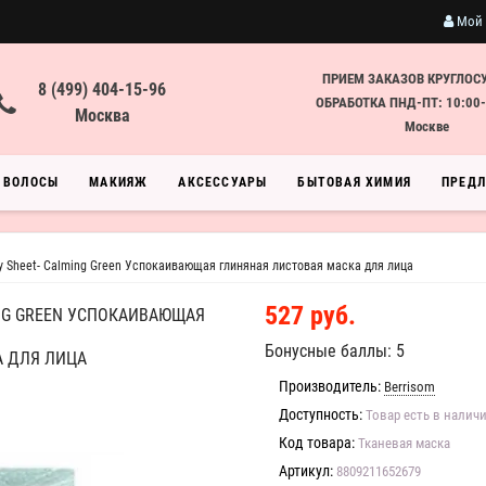
Мой 
ПРИЕМ ЗАКАЗОВ КРУГЛОС
8 (499) 404-15-96
ОБРАБОТКА ПНД-ПТ: 10:00-
Москва
Москве
ВОЛОСЫ
МАКИЯЖ
АКСЕССУАРЫ
БЫТОВАЯ ХИМИЯ
ПРЕД
ay Sheet- Calming Green Успокаивающая глиняная листовая маска для лица
527 руб.
MING GREEN УСПОКАИВАЮЩАЯ
Бонусные баллы: 5
А ДЛЯ ЛИЦА
Производитель:
Berrisom
Доступность:
Товар есть в налич
Код товара:
Тканевая маска
Артикул:
8809211652679