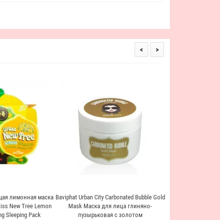
<
>
Крем для рук Пан
Dollkiss It’s Real 
349 
ая лимонная маска
Baviphat Urban City Carbonated Bubble Gold
kiss New Tree Lemon
Mask Маска для лица глиняно-
ng Sleeping Pack
пузырьковая с золотом