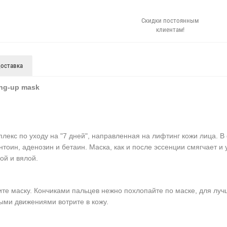
Скидки постоянным
клиентам!
оставка
ting-up mask
лекс по уходу на "7 дней", направленная на лифтинг кожи лица. В 
нтоин, аденозин и бетаин. Маска, как и после эссенции смягчает и
ой и вялой.
те маску. Кончиками пальцев нежно похлопайте по маске, для луч
ыми движениями вотрите в кожу.