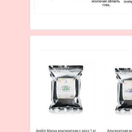
Anskin Маска альгинатная с алоэ 1 кг
Альгинатная ма