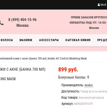
Мой 
ПРИЕМ ЗАКАЗОВ КРУГЛОС
8 (499) 404-15-96
ОБРАБОТКА ПНД-ПТ: 10:00-
Москва
Москве
ВОЛОСЫ
МАКИЯЖ
АКСЕССУАРЫ
БЫТОВАЯ ХИМИЯ
ПРЕД
облемной кожи с акне (банка 700 мл) Anskin AC Control Modeling Mask
899 руб.
И С АКНЕ (БАНКА 700 МЛ)
Бонусные баллы: 9
LING MASK
Производитель:
Anskin
Доступность:
Товар есть в налич
Код товара:
Альгинатная маска
Артикул:
8809329791079