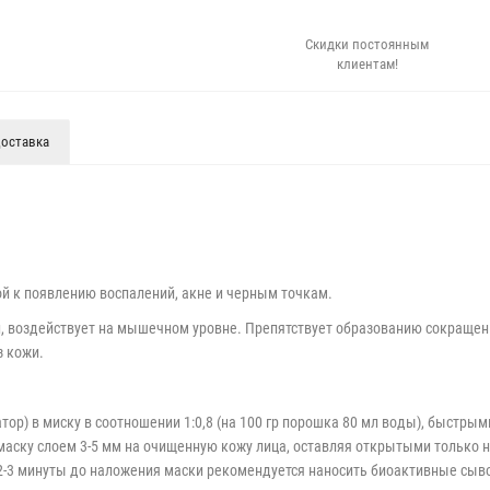
Скидки постоянным
клиентам!
оставка
й к появлению воспалений, акне и черным точкам.
, воздействует на мышечном уровне. Препятствует образованию сокраще
з кожи.
тор) в миску в соотношении 1:0,8 (на 100 гр порошка 80 мл воды), быст
аску слоем 3-5 мм на очищенную кожу лица, оставляя открытыми только но
а 2-3 минуты до наложения маски рекомендуется наносить биоактивные сыв