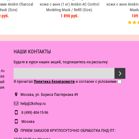
ми Anskin Charcoal
кожи с акне (1 кг) Anskin AC Control
кожи с акне Anskin 
ask (Size)
Modeling Mask / Refill (Size).
Mask(
 руб.
1 890 руб.
109 
НАШИ КОНТАКТЫ
Будьте в курсе наших акций, подпишитесь на рассылку:
ru
из
Я прочитал
Политика безопасности
и согласен с условиями
ей
ия
Москва, ул. Бориса Пастернака 49
help@2kshop.ru
8 (499) 404-15-96
Москва
ПРИЕМ ЗАКАЗОВ КРУГЛОСУТОЧНО ОБРАБОТКА ПНД-ПТ: