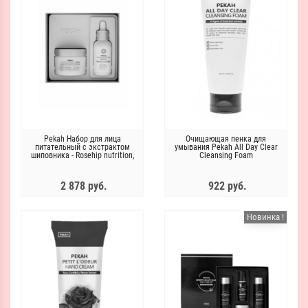
Pekah Набор для лица
Очищающая пенка для
питательный с экстрактом
умывания Pekah All Day Clear
шиповника - Rosehip nutrition,
Cleansing Foam
2шт*50мл
2 878 руб.
922 руб.
Новинка !