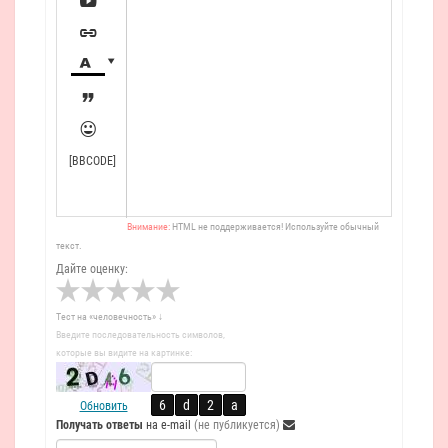






[BBCODE]
Внимание:
HTML не поддерживается! Используйте обычный
текст.
Дайте оценку:
Тест на «человечность» ↓
Введите последовательность символов,
которые вы видите на картинке:
Обновить
Получать ответы
на e-mail
(не публикуется)