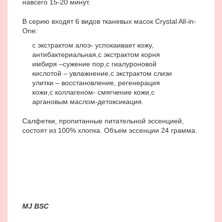
навсего 15-20 минут.
В серию входят 6 видов тканевых масок Crystal All-in-
One:
с экстрактом алоэ- успокаивает кожу,
антибактериальная,
с экстрактом корня
имбиря –сужение пор,
с гиалуроновой
кислотой – увлажнение,
с экстрактом слизи
улитки – восстановление, регенерация
кожи,
с коллагеном- смягчение кожи,
с
аргановым маслом-детоксикация.
Салфетки, пропитанные питательной эссенцией,
состоят из 100% хлопка. Объем эссенции 24 грамма.
MJ BSC