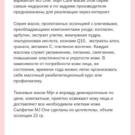
варианта» MJ One. Mijin Care маски этой серии
самые недорогие и по задумке производителя
предназначены для реализации через интернет.
Серия масок, пропитанных эссенцией с ключевыми,
преобладающими компонентами ухода: коллаген,
арбутин, экстракт улитки, жемчужная пудра,
гиалуроновая кислота, коэнзим Q10, экстракты алоэ,
граната, витамин С, пчелиное молочко. Каждая
масочка служит увлажнению, питанию, смягчению,
повышению эластичности и упругости кожи. В
зависимости от потребности кожи лица, ее
состояния, времени года можно легко организовать
себе масочный реабилитационный курс или
профилактику.
Тканевые маски Mijn и вправду демократичные по
цене, компактные, приятно освежают кожу лица и
доставляют все необходимое клеткам кожи.
Салфетки MJ One сделаны из целлюлозы, объем
эссенции 22 гр.