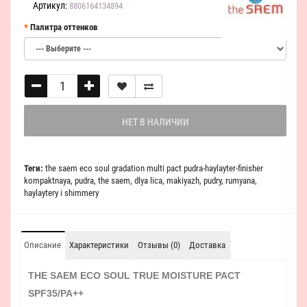
Артикул:
8806164134894
Палитра оттенков
НЕТ В НАЛИЧИИ
Теги:
the saem eco soul gradation multi pact pudra-haylayter-finisher
kompaktnaya
,
pudra
,
the saem
,
dlya lica
,
makiyazh
,
pudry
,
rumyana
,
haylaytery i shimmery
Описание
Характеристики
Отзывы (0)
Доставка
THE SAEM ECO SOUL TRUE MOISTURE PACT
SPF35/PA++