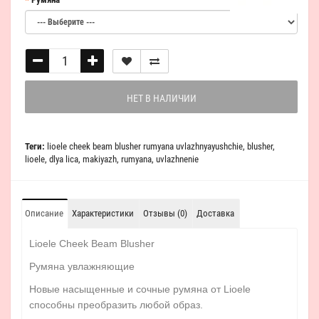
НЕТ В НАЛИЧИИ
Теги:
lioele cheek beam blusher rumyana uvlazhnyayushchie
,
blusher
,
lioele
,
dlya lica
,
makiyazh
,
rumyana
,
uvlazhnenie
Описание
Характеристики
Отзывы (0)
Доставка
Lioele Cheek Beam Blusher
Румяна увлажняющие
Новые насыщенные и сочные румяна от Lioele
способны преобразить любой образ.