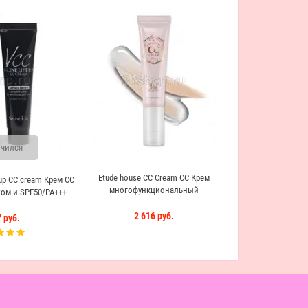
Закон
The Saem Eco Soul 
1 539
чился
Etude house CC Cream СС Крем
t up CC cream Крем СС
многофункциональный
ом и SPF50/PA+++
2 616 руб.
 руб.