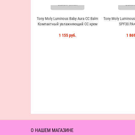
Закончился
Закон
Tony Moly Luminous Baby Aura CC Balm
Tony Moly Luminous
Компактный увлажняющий СС крем
SPF30 PA+
1 155 руб.
1 869
О НАШЕМ МАГАЗИНЕ