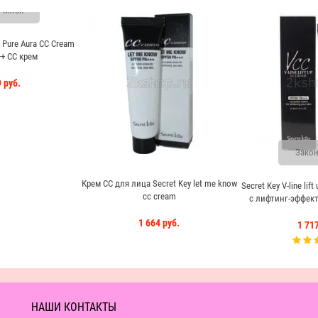
чился
 Pure Aura CC Cream
+ СС крем
 руб.
Закон
Крем СС для лица Secret Key let me know
Secret Key V-line lif
cc cream
с лифтинг-эффект
1 664 руб.
1 717
НАШИ КОНТАКТЫ