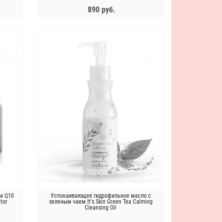
890 руб.
ЗАКОНЧИЛСЯ
Антивозрастная пептидная
The Saem Набор расслабляющих
эмульсия Bueno MGF Peptide
масок Skin Rest Relaxing Hydro Mas
Emulsion Plus
Sheet (5*25g)
3 956 руб.
1 390 руб.
м Q10
Успокаивающее гидрофильное масло с
ctor
зеленым чаем It's Skin Green Tea Calming
BUENO MGF Peptide Крем для лица
The Saem Набор увлажняющих
Cleansing Oil
антивозрастной с пептидами Bueno
масок Skin Rest Enrich Moisture
MGF Peptide Wrinkle Cream Plus,50г
Mask Sheet (5*25 g)