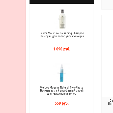
Лучшая косметика
r Filler Филлер
La'dor Moisture Balancing Shampoo
Сред
ления волос
Шампунь для волос увлажняющий
головы
руб.
1 090 руб.
Welcos Mugens Natural Two-Phase
Несмываемый двухфазный спрей
Masil 
для увлажнения волос
для во
Сы
550 руб.
Инт