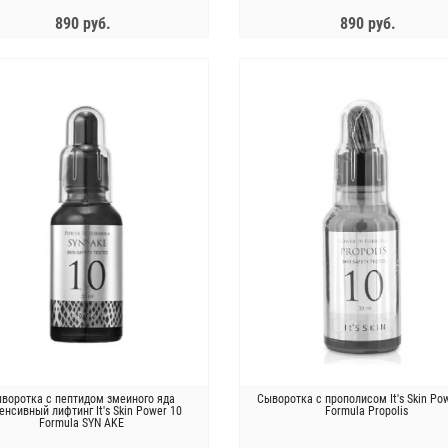
890 руб.
890 руб.
ЗАКОНЧИЛСЯ
ЗАКОНЧИЛСЯ
ство для очищения кожи
Тонизирующие гидрогелевые патчи
 Esthetic House CP-1 Head
с какао Petitfee Cacao Energizing
SPA Scalp Scailer
Hydrogel Eye Patch 60шт
1 250 руб.
1 946 руб.
Новинка !
Cos De BAHA Крем против морщин
пептидный - M.A peptide cream,
8 Seconds Salon Hair Маска
45мл
лос Салонный эффект за 8
секунд 200 мл
воротка с пептидом змеиного яда
Сыворотка с прополисом It's Skin Po
1 590 руб.
енсивный лифтинг It's Skin Power 10
Formula Propolis
Formula SYN AKE
1 519 руб.