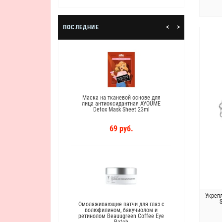
<
>
ПОСЛЕДНИЕ
ифтинг-эмульсия
Маска на тканевой основе для
Антиво
M Gold Lifting
лица антиоксидантная AYOUME
экстрак
ion
Detox Mask Sheet 23ml
Royal 
руб.
69 руб.
Укрепл
Омолаживающие патчи для глаз с
Пептид
волюфилином, бакучиолом и
черн
ретинолом Beauugreen Coffee Eye
Wrin
Patch