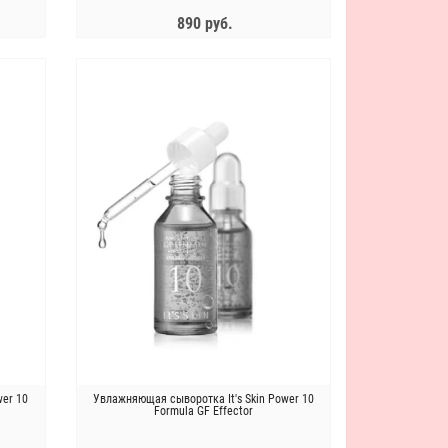
890 руб.
Новинка !
ЗАКОНЧИЛСЯ
May Island Скраб для лица в
Слабокислотная пенка с центелло
пакетиках c центеллой и алоэ
и зеленым чаем Purito From Gree
Secret pore clear powder scrub
Deep Foaming Cleanser
1 095 руб.
2 590 руб.
Энзимная ночная маска с тыквой и
Крем с золотом и экстрактом икр
керамидами Too Cool For School
JMsolution Active golden caviar
Pumpkin Sleeping Pack, 2 мл
nourishing cream, 60мл
wer 10
Увлажняющая сыворотка It's Skin Power 10
65 руб.
1 595 руб.
Formula GF Effector