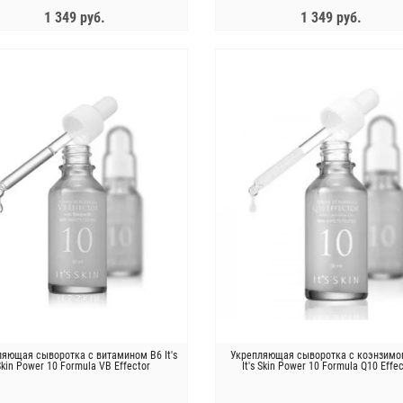
1 349 руб.
1 349 руб.
ЗАКОНЧИЛСЯ
ЗАКОНЧИЛСЯ
зрастной крем для лица с
Пептидный тонер против морщин
том черной икры THE SAEM
Bueno MGF Peptide Toner Plus
Natural Black Caviar Cream
5 699 руб.
3 300 руб.
яющая сыворотка с витамином B6 It's
Укрепляющая сыворотка с коэнзимо
Skin Power 10 Formula VB Effector
It's Skin Power 10 Formula Q10 Effe
ный крем против морщин с
Коллагеновый лифтинг-крем
ым трюфелем Bueno Anti-
Meditime NEO Real Collagen Cream
kle Fill Up Peptide Cream