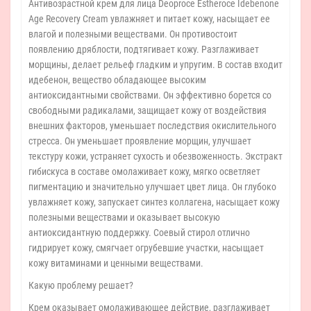
Антивозрастной крем для лица Deoproce Estheroce Idebenone
Age Recovery Cream увлажняет и питает кожу, насыщает ее
влагой и полезными веществами. Он противостоит
появлению дряблости, подтягивает кожу. Разглаживает
морщины, делает рельеф гладким и упругим. В состав входит
идебенон, вещество обладающее высоким
антиоксидантными свойствами. Он эффективно борется со
свободными радикалами, защищает кожу от воздействия
внешних факторов, уменьшает последствия окислительного
стресса. Он уменьшает проявление морщин, улучшает
текстуру кожи, устраняет сухость и обезвоженность. Экстракт
гибискуса в составе омолаживает кожу, мягко осветляет
пигментацию и значительно улучшает цвет лица. Он глубоко
увлажняет кожу, запускает синтез коллагена, насыщает кожу
полезными веществами и оказывает высокую
антиоксидантную поддержку. Соевый стирол отлично
гидрирует кожу, смягчает огрубевшие участки, насыщает
кожу витаминами и ценными веществами.
Какую проблему решает?
Крем оказывает омолаживающее действие, разглаживает