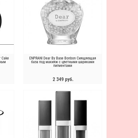
Новинка !
r Cake
ENPRANI Dear By Base Bonbon Сиящяющая
нным
база под макияж с цветными шариками
пигментами
May Island Скраб для лица в
Слабокислотная пенка с центелло
пакетиках c центеллой и алоэ
и зеленым чаем Purito From Gree
Secret pore clear powder scrub
Deep Foaming Cleanser
2 349 руб.
1 095 руб.
2 590 руб.
ЗАКОНЧИЛСЯ
Энзимная ночная маска с тыквой и
Крем с золотом и экстрактом икр