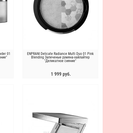
BUENO MGF Peptide Крем для лица
The Saem Набор увлажняющих
антивозрастной с пептидами Bueno
масок Skin Rest Enrich Moisture
MGF Peptide Wrinkle Cream Plus,50г
Mask Sheet (5*25 g)
3 900 руб.
1 390 руб.
wder 01
ENPRANI Delicate Radiance Multi Duo 01 Pink
яние"
Blending Запеченые румяна-хайлайтер
"Деликатное сияние"
1 999 руб.
ЗАКОНЧИЛСЯ