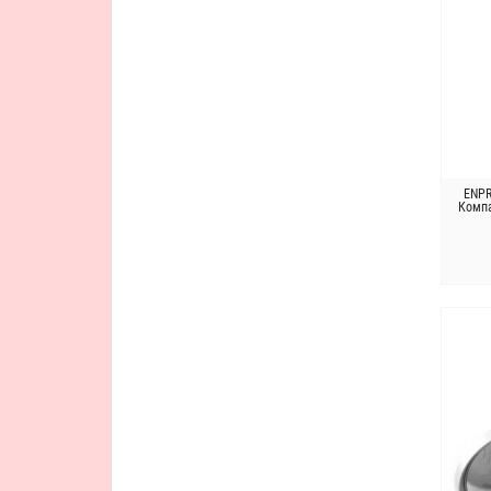
ENPR
Компа