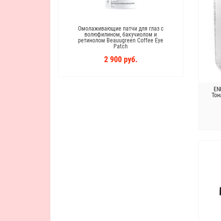
Омолаживающие патчи для глаз с
Пептид
волюфилином, бакучиолом и
черн
ретинолом Beauugreen Coffee Eye
Wrin
Patch
2 900 руб.
EN
Тон