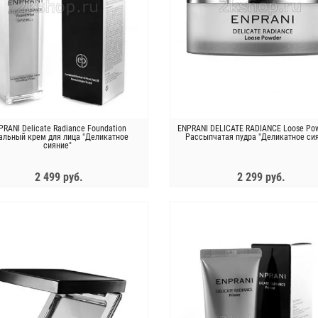
ный крем против морщин с
Коллагеновый лифтинг-крем
ым трюфелем Bueno Anti-
Meditime NEO Real Collagen Cream
kle Fill Up Peptide Cream
3 690 руб.
1 850 руб.
PRANI Delicate Radiance Foundation
ENPRANI DELICATE RADIANCE Loose Po
альный крем для лица "Деликатное
Рассыпчатая пудра "Деликатное си
сияние"
2 499 руб.
2 299 руб.
ЗАКОНЧИЛСЯ
ЗАКОНЧИЛСЯ