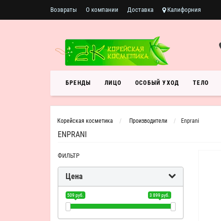
Возвраты
О компании
Доставка
Калифорния
БРЕНДЫ
ЛИЦО
ОСОБЫЙ УХОД
ТЕЛО
Корейская косметика
Производители
Enprani
ENPRANI
ФИЛЬТР
Цена
509 руб.
3 899 руб.