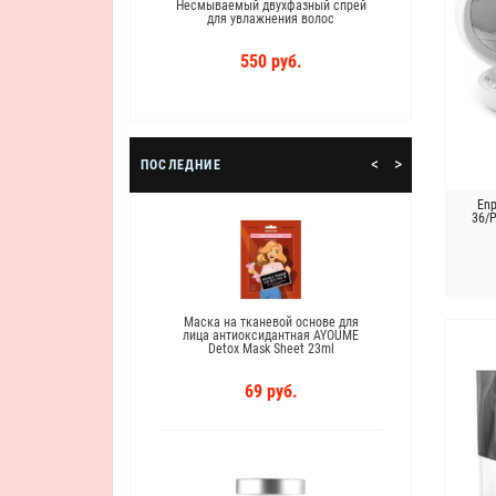
Несмываемый двухфазный спрей
Masil 
для увлажнения волос
для во
550 руб.
<
>
ПОСЛЕДНИЕ
Enp
36/
ифтинг-эмульсия
Маска на тканевой основе для
Антиво
M Gold Lifting
лица антиоксидантная AYOUME
экстрак
ion
Detox Mask Sheet 23ml
Royal 
руб.
69 руб.