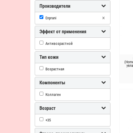
Производители
×
Enprani
Эффект от применения
Антивозрастной
Тип кожи
(Home
увл
Возрастная
Компоненты
Коллаген
Возраст
+35