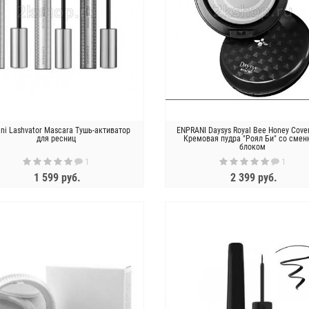
ani Lashvator Mascara Тушь-активатор
ENPRANI Daysys Royal Bee Honey Cove
для ресниц
Кремовая пудра "Роял Би" со сме
блоком
ство для очищения кожи
Тонизирующие гидрогелевые патчи
1
1
 Esthetic House CP-1 Head
с какао Petitfee Cacao Energizing
SPA Scalp Scailer
Hydrogel Eye Patch 60шт
1 599 руб.
2 399 руб.
1 250 руб.
1 946 руб.
ЗАКОНЧИЛСЯ
ЗАКОНЧИЛСЯ
Новинка !
Cos De BAHA Крем против морщин