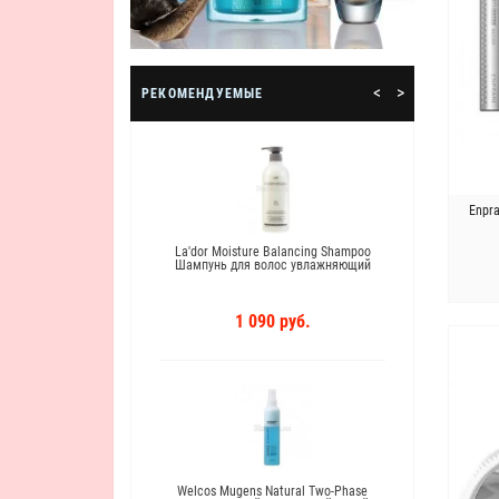
<
>
РЕКОМЕНДУЕМЫЕ
Лучшая косметика
Enpr
r Filler Филлер
La'dor Moisture Balancing Shampoo
Сред
ления волос
Шампунь для волос увлажняющий
головы
руб.
1 090 руб.
Welcos Mugens Natural Two-Phase