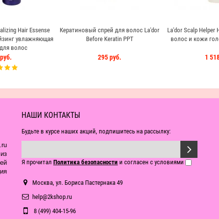
alizing Hair Essense
Кератиновый спрей для волос La'dor
La'dor Scalp Helper 
йзинг увлажняющая
Before Keratin PPT
волос и кожи го
для волос
руб.
295 руб.
1 518
НАШИ КОНТАКТЫ
Будьте в курсе наших акций, подпишитесь на рассылку:
ru
из
Я прочитал
Политика безопасности
и согласен с условиями
ей
ия
Москва, ул. Бориса Пастернака 49
help@2kshop.ru
8 (499) 404-15-96