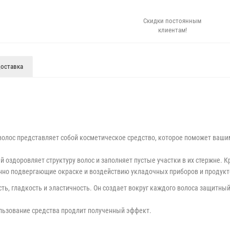
Скидки постоянным
клиентам!
оставка
лос представляет собой косметическое средство, которое поможет ваши
й оздоровляет структуру волос и заполняет пустые участки в их стержне. К
янно подвергающие окраске и воздействию укладочных приборов и продукт
ь, гладкость и эластичность. Он создает вокруг каждого волоса защитны
льзование средства продлит полученный эффект.