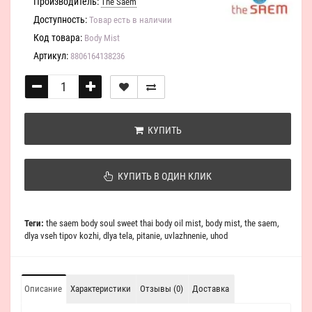
Производитель:
The Saem
Доступность:
Товар есть в наличии
Код товара:
Body Mist
Артикул:
8806164138236
КУПИТЬ
КУПИТЬ В ОДИН КЛИК
Теги:
the saem body soul sweet thai body oil mist
,
body mist
,
the saem
,
dlya vseh tipov kozhi
,
dlya tela
,
pitanie
,
uvlazhnenie
,
uhod
Описание
Характеристики
Отзывы (0)
Доставка