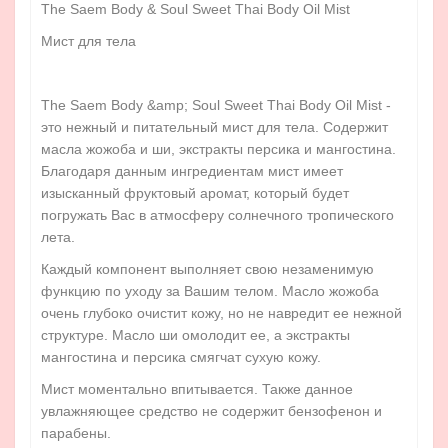
The Saem Body & Soul Sweet Thai Body Oil Mist
Мист для тела
The Saem Body &amp; Soul Sweet Thai Body Oil Mist -
это нежный и питательный мист для тела. Содержит
масла жожоба и ши, экстракты персика и мангостина.
Благодаря данным ингредиентам мист имеет
изысканный фруктовый аромат, который будет
погружать Вас в атмосферу солнечного тропического
лета.
Каждый компонент выполняет свою незаменимую
функцию по уходу за Вашим телом. Масло жожоба
очень глубоко очистит кожу, но не навредит ее нежной
структуре. Масло ши омолодит ее, а экстракты
мангостина и персика смягчат сухую кожу.
Мист моментально впитывается. Также данное
увлажняющее средство не содержит бензофенон и
парабены.