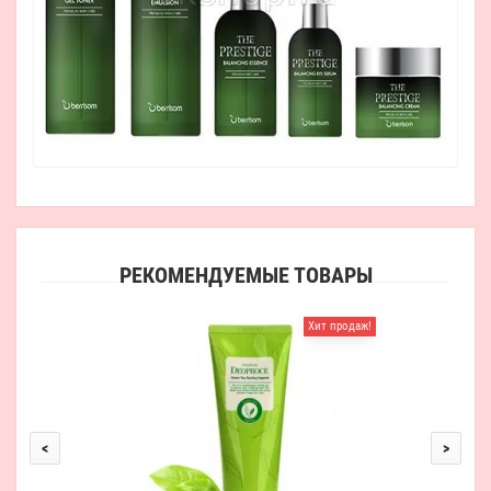
РЕКОМЕНДУЕМЫЕ ТОВАРЫ
Хит продаж!
Ber
<
>