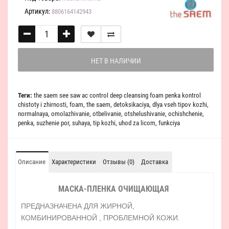
Артикул:
8806164142943
НЕТ В НАЛИЧИИ
Теги:
the saem see saw ac control deep cleansing foam penka kontrol
chistoty i zhirnosti
,
foam
,
the saem
,
detoksikaciya
,
dlya vseh tipov kozhi
,
normalnaya
,
omolazhivanie
,
otbelivanie
,
otshelushivanie
,
ochishchenie
,
penka
,
suzhenie por
,
suhaya
,
tip kozhi
,
uhod za licom
,
funkciya
Описание
Характеристики
Отзывы (0)
Доставка
МАСКА-ПЛЕНКА ОЧИЩАЮЩАЯ
ПРЕДНАЗНАЧЕНА ДЛЯ ЖИРНОЙ,
КОМБИНИРОВАННОЙ , ПРОБЛЕМНОЙ КОЖИ.