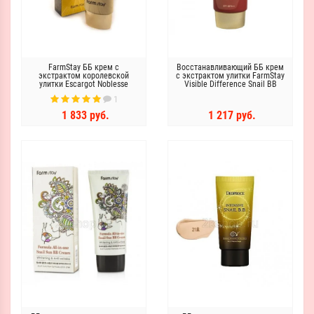
FarmStay ББ крем с
Восстанавливающий ББ крем
экстрактом королевской
с экстрактом улитки FarmStay
улитки Escargot Noblesse
Visible Difference Snail BB
Intensive BB Cream SPF
Cream SPF50+/PA+++
1
50/PA++
1 833 руб.
1 217 руб.