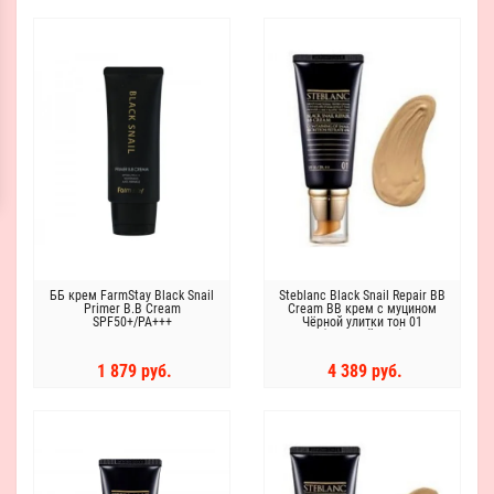
ББ крем FarmStay Black Snail
Steblanc Black Snail Repair BB
Primer B.B Cream
Cream ВВ крем с муцином
SPF50+/PA+++
Чёрной улитки тон 01
(светлый беж)
1 879 руб.
4 389 руб.