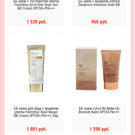
ББ крем с экстрактом улитки
ББ крем с муцином улитки
FarmStay All-In-One Snail Sun
Deoproce Intensive Snail BB
BB Cream SPF50+/PA+++
1 538 руб.
968 руб.
ББ крем для лица с муцином
ББ крем Lotus No Make-Up
улитки FarmStay Snail Repair
Blemish Balm SPF30 PA+++
BB Cream SPF50+/PA+++, 50g
1 001 руб.
1 590 руб.