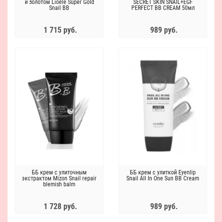
и золотом Lioele Super Gold
SECRET SKIN SNAIL+EGF
Snail BB
PERFECT BB CREAM 50мл
1 715 руб.
989 руб.
ББ крем с улиточным
ББ крем с улиткой Eyenlip
экстрактом Mizon Snail repair
Snail All In One Sun BB Cream
blemish balm
1 728 руб.
989 руб.