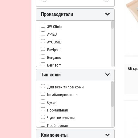
Производители
3W Clinic
A'PIEU
AYOUME
Baviphat
Bergamo
Berrisom
ББ кр
CELRANICO
Тип кожи
Deoproce
Для всех типов кожи
Dr.Jart +
Комбинированная
ENOUGH
Сухая
EUNYUL
Нормальная
EYENLIP
Чувствительная
Elisha Coy
Проблемная
Elizavecca
Жирная
Enprani
Компоненты