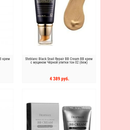
ВВ крем
Steblanc Black Snail Repair BB Cream ВВ крем
3
с муцином Чёрной улитки тон 02 (беж)
4 389 руб.
КУПИТЬ