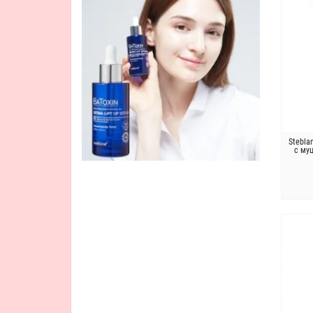
Stebla
с му