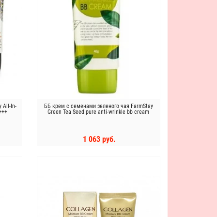
All-In-
ББ крем с семенами зеленого чая FarmStay
+++
Green Tea Seed pure anti-wrinkle bb cream
1 063 руб.
КУПИТЬ