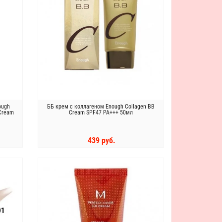
ough
ББ крем с коллагеном Enough Collagen BB
 Сream
Cream SPF47 PA+++ 50мл
439 руб.
КУПИТЬ