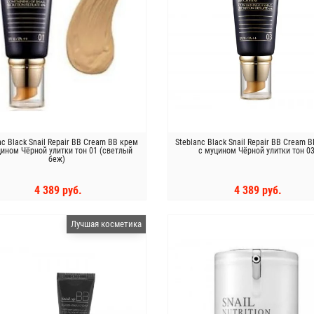
nc Black Snail Repair BB Cream ВВ крем
Steblanc Black Snail Repair BB Cream 
цином Чёрной улитки тон 01 (светлый
с муцином Чёрной улитки тон 0
беж)
4 389 руб.
4 389 руб.
КУПИТЬ
КУПИТЬ
Лучшая косметика