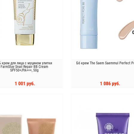
Б крем для лица с муцином улитки
Бб крем The Saem Saemmul Perfect P
FarmStay Snail Repair BB Cream
SPF50+/PA+++, 50g
1 001 руб.
1 086 руб.
КУПИТЬ
КУПИТЬ