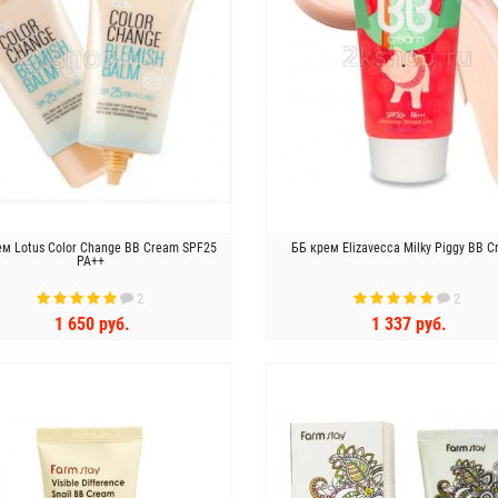
ем Lotus Color Change BB Cream SPF25
ББ крем Elizavecca Milky Piggy BB 
PA++
2
2
1 650 руб.
1 337 руб.
КУПИТЬ
КУПИТЬ