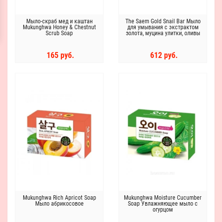
Мыло-скраб мед и каштан
The Saem Gold Snail Bar Мыло
Mukunghwa Honey & Chestnut
для умывания с экстрактом
Scrub Soap
золота, муцина улитки, оливы
165 руб.
612 руб.
Mukunghwa Rich Apricot Soap
Mukunghwa Moisture Cucumber
Мыло абрикосовое
Soap Увлажняющее мыло с
огурцом