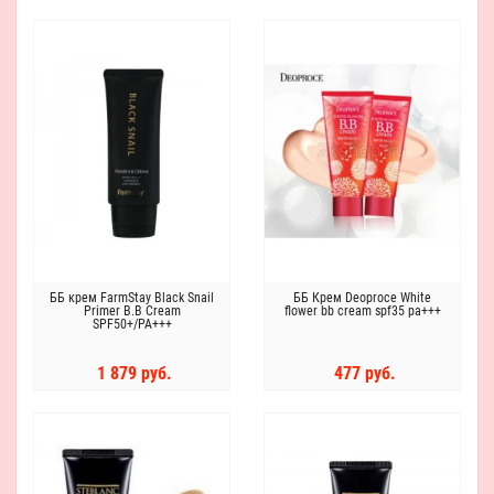
ББ крем FarmStay Black Snail
ББ Крем Deoproce White
Primer B.B Cream
flower bb cream spf35 pa+++
SPF50+/PA+++
1 879 руб.
477 руб.