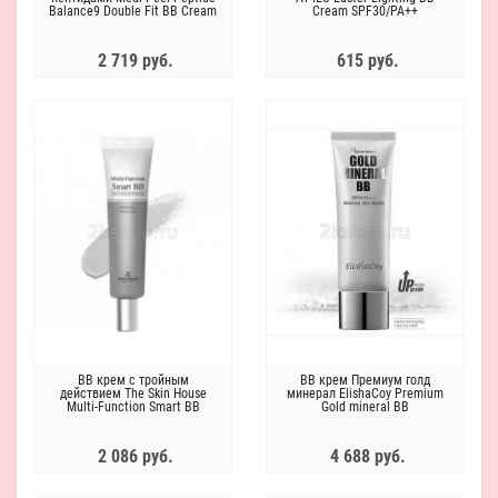
Balance9 Double Fit BB Cream
Cream SPF30/PA++
SPF33/PA+++, 50мл
2 719 руб.
615 руб.
ВВ крем с тройным
ВВ крем Премиум голд
действием The Skin House
минерал ElishaCoy Premium
Multi-Function Smart BB
Gold mineral BB
SPF30/PA++
2 086 руб.
4 688 руб.