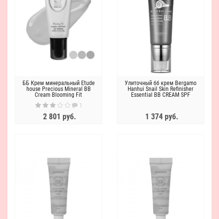
ББ Крем минеральный Etude
Улиточный бб крем Bergamo
house Precious Mineral BB
Hanhui Snail Skin Refinisher
Cream Blooming Fit
Essential BB CREAM SPF
SPF30/PA+++
50/PA+++
1
2 801 руб.
1 374 руб.