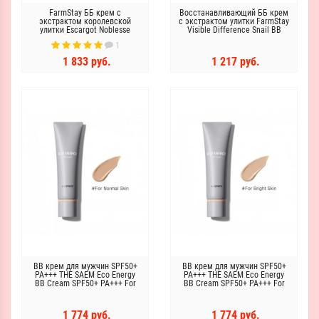
FarmStay ББ крем с
Восстанавливающий ББ крем
экстрактом королевской
с экстрактом улитки FarmStay
улитки Escargot Noblesse
Visible Difference Snail BB
Intensive BB Cream SPF
Cream SPF50+/PA+++
1
50/PA++
1 833 руб.
1 217 руб.
ВВ крем для мужчин SPF50+
ВВ крем для мужчин SPF50+
PA+++ THE SAEM Eco Energy
PA+++ THE SAEM Eco Energy
BB Cream SPF50+ PA+++ For
BB Cream SPF50+ PA+++ For
normal skin
Bright Skin
1 774 руб.
1 774 руб.