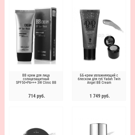
ВВ крем для лица
ББ-крем увлажняющий с
солнцезащитный
блеском для губ Yadah Twin
SPF50+PA+++ 3W Clinic BB
Angel BB Cream
Cream UV Sun Block
714 руб.
1 749 руб.