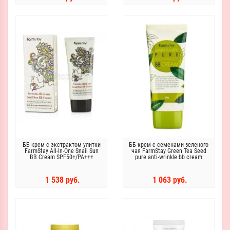
ББ крем с экстрактом улитки
ББ крем с семенами зеленого
FarmStay All-In-One Snail Sun
чая FarmStay Green Tea Seed
BB Cream SPF50+/PA+++
pure anti-wrinkle bb cream
1 538 руб.
1 063 руб.