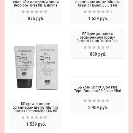
кислотой и лошадиным жиром
органических цветов Whamisa
Deoproce Horse Oil Hyalurone
Organic Flowers BB Cream
BB cream
1
4
875 руб.
1 539 руб.
ББ Крем для кожи с
расширенными порами
Baviphat Urban Dollkiss Pore
Blur BB
1
889 руб.
ББ крем Skin79 Super Plus
Triple Functions BB Cream Vital
1
ББ крем на основе
2 409 руб.
органических цветов Whamisa
Flowers Fermentation SUN BB
(Pure Natural) SPF 14/PA++
1
1 539 руб.