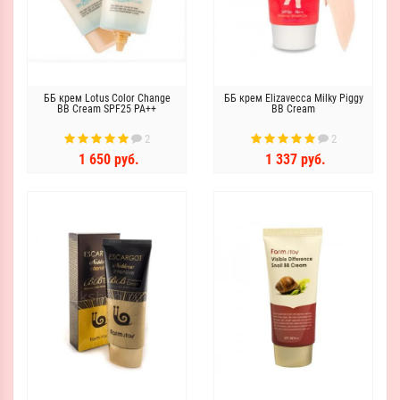
ББ крем Lotus Color Change
ББ крем Elizavecca Milky Piggy
BB Cream SPF25 PA++
BB Cream
2
2
1 650 руб.
1 337 руб.